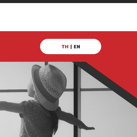
TH
|
EN