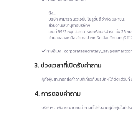
ถึง…
บริษัท สามารถ เอวิเอชั่น โซลูชั่นส์ จำกัด (มหาชน)
ส่วนงานเลขานุการบริษัทฯ
เลขที่ 99/3 หมู่ที่ 4 อาคารซอฟต์แวร์ปาร์ค ชั้น 33 
ตำบลคลองเกลือ อำเภอปากเกร็ด จังหวัดนนทบุรี 111
ทางอีเมล :
corporatesecretary_sav@samartco
3. ช่วงเวลาที่เปิดรับคำถาม
ผู้ถือหุ้นสามารถส่งคำถามที่เกี่ยวกับบริษัทฯ ได้ตั้งแต่วั
4. การตอบคำถาม
บริษัทฯ จะพิจารณาตอบคำถามที่ได้รับจากผู้ถือหุ้นในที่ประช